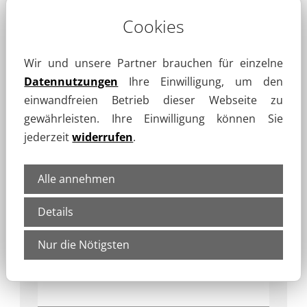
IHRE ADRESSE
Cookies
Wir und unsere Partner brauchen für einzelne
Datennutzungen
Ihre Einwilligung, um den
Route mit Google Maps planen
einwandfreien Betrieb dieser Webseite zu
gewährleisten. Ihre Einwilligung können Sie
jederzeit
widerrufen
.
Alle annehmen
Details
Anrede
Nur die Nötigsten
Name
*